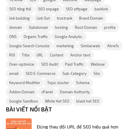
SEO tổng thể
SEO onpage
SEO offpage
backlink
link building
Link Out
trustrank
Brand Domain
domain
Subdomain
hosting
Root Domain
profile
DNS
Organic Traffic
Google Analytic.
Google Search Console
marketing
Similarweb
Ahrefs
ROI
Title
URL
Content
Anchor text
Over-optimize
SEO Audit
Paid Traffic
Webinar
email
SEO E-Commerce
Sub-Category
Silo
Keyword Modifier
Topic cluster
Schema
Addon Domain
cPanel
Domain Authority
Google Sandbox
White Hat SEO
black hat SEO
BÀI VIẾT NỔI BẬT
Đừng thay đổi URL để SEO hiệu quả hơn